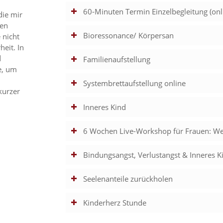
60-Minuten Termin Einzelbegleitung (onl
die mir
nen
Bioressonance/ Körpersan
 nicht
eit. In
d
Familienaufstellung
e, um
Systembrettaufstellung online
kurzer
Inneres Kind
6 Wochen Live-Workshop für Frauen: We
Bindungsangst, Verlustangst & Inneres 
Seelenanteile zurückholen
Kinderherz Stunde