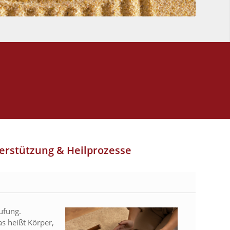
terstützung & Heilprozesse
ufung.
s heißt Körper,