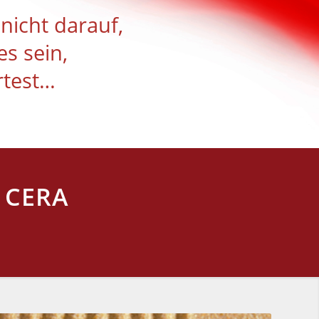
nicht darauf,
s sein,
rtest…
 CERA